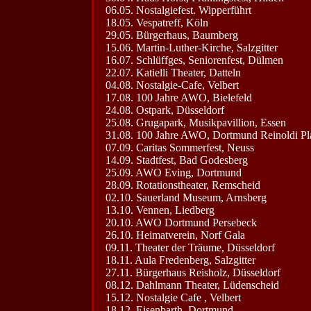
06.05. Nostalgiefest. Wipperführt
18.05. Vespatreff, Köln
29.05. Bürgerhaus, Baumberg
15.06. Martin-Luther-Kirche, Salzgitter
16.07. Schlüffges, Seniorenfest, Dülmen
22.07. Katielli Theater, Datteln
04.08. Nostalgie-Cafe, Velbert
17.08. 100 Jahre AWO, Bielefeld
24.08. Ostpark, Düsseldorf
25.08. Grugapark, Musikpavillion, Essen
31.08. 100 Jahre AWO, Dortmund Reinoldi Pl
07.09. Caritas Sommerfest, Neuss
14.09. Stadtfest, Bad Godesberg
25.09. AWO Eving, Dortmund
28.09. Rotationstheater, Remscheid
02.10. Sauerland Museum, Arnsberg
13.10. Vennen, Liedberg
20.10. AWO Dortmund Persebeck
26.10. Heimatverein, Norf Gala
09.11. Theater der Träume, Düsseldorf
18.11. Aula Fredenberg, Salzgitter
27.11. Bürgerhaus Reisholz, Düsseldorf
08.12. Dahlmann Theater, Lüdenscheid
15.12. Nostalgie Cafe , Velbert
18.12. Eisenbarth, Dortmund