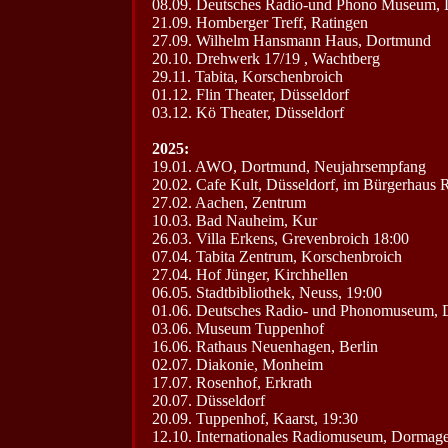
08.09. Deutsches Radio-und Phono Museum,
21.09. Homberger Treff, Ratingen
27.09. Wilhelm Hansmann Haus, Dortmund
20.10. Drehwerk 17/19 , Wachtberg
29.11. Tabita, Korschenbroich
01.12. Flin Theater, Düsseldorf
03.12. Kö Theater, Düsseldorf
2025:
19.01. AWO, Dortmund, Neujahrsempfang
20.02. Cafe Kult, Düsseldorf, im Bürgerhaus 
27.02. Aachen, Zentrum
10.03. Bad Nauheim, Kur
26.03. Villa Erkens, Grevenbroich 18:00
07.04. Tabita Zentrum, Korschenbroich
27.04. Hof Jünger, Kirchhellen
06.05. Stadtbibliothek, Neuss, 19:00
01.06. Deutsches Radio- und Phonomuseum,
03.06. Museum Tuppenhof
16.06. Rathaus Neuenhagen, Berlin
02.07. Diakonie, Monheim
17.07. Rosenhof, Erkrath
20.07. Düsseldorf
20.09. Tuppenhof, Kaarst, 19:30
12.10. Internationales Radiomuseum, Dormage