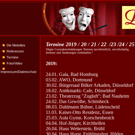
Termine 2019 / 20 / 21 / 22
/23 /24 / 25
Die Melodies
Wegen Coronabeschränkungen Termine unverbindlich, unvollständig.
Referenzen
Irrtümer und Änderungen vorbehalten !
Termine
2019:
Foto/Video
Impressum/Datenschutz
24.01. Gala, Bad Homburg
03.02. AWO, Dortmund
30.02. Bürgersaal Bilker Arkaden, Düsseldorf
18.02. Antikmarkt- Cafe, Düsseldorf
23.02. Theaterzug "Zugluft"; Bad Nauheim
24.02. Das Gewölbe, Schönbeck
08.03. Dahlmann Bühne, Lüdenscheid
11.03. Kaiser-Otto Residenz, Essen
25.03. Aula Gymn. Korschenbroich
04.04. Hof-Jünger, Kirchhellen
26.04. Haus Wetterstein, Brühl
30.04. Haus Horst, Frühlingsfest, Hilden