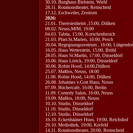
30.10. Burghaus Bielstein, Wiehl
28.11. Rotationstheater, Remscheid
17.12. Eschweiler, Zentrum
2026:
21.01. Theresienheim ,15:00, Dülken
08.02. Neuss,MfM, 19:00
04.03. Tabita, 15:00, Korschenbroich
21.03. Pfarr.St.Marien, 16:00, Pesch
30.04. Begegnungszentrum , 16:00, Lütgendo
16.05. Haus Wetterstein, 15:00, Brühl
28.05. Haus St.Martin, 17:00, Düsseldorf
10.06. Haus Lörick, 19:00, Düsseldorf
30.06. Robin Hood, 14:00,Dülken
25.07. Maßlos, Neuss, 18:00
11.08. Robin Hood, 14:00, Dülken
26.08. Johannes v.Gott Haus, Neuss
07.09. Büchercafe, 16:00, Berlin
11.09. Comedy Salon, 16:00, Neuss
19.09. Maßlos, 18:00, Neuss
10.10. Studio, Düsseldorf
11.10. Studio, Düsseldorf
12.10. Studio, Düsseldorf
16.10. Eckenhääner Huus, 19:00, Reichshof
29.10. Mediothek, 19:00, Krefeld
14.11. Rotationstheater, 20:00, Remscheid