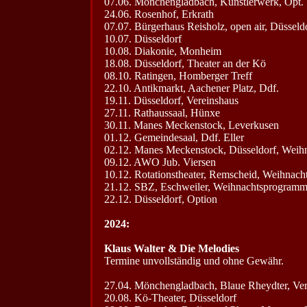
07.06. Mönchengladbach, Künstlerwerk, Opt.
24.06. Rosenhof, Erkrath
07.07. Bürgerhaus Reisholz, open air, Düsseld
10.07. Düsseldorf
10.08. Diakonie, Monheim
18.08. Düsseldorf, Theater an der Kö
08.10. Ratingen, Homberger Treff
22.10. Antikmarkt, Aachener Platz, Ddf.
19.11. Düsseldorf, Vereinshaus
27.11. Rathaussaal, Hünxe
30.11. Manes Meckenstock, Leverkusen
01.12. Gemeindesaal, Ddf. Eller
02.12. Manes Meckenstock, Düsseldorf, Wei
09.12. AWO Jub. Viersen
10.12. Rotationstheater, Remscheid, Weihnac
21.12. SBZ, Eschweiler, Weihnachtsprogram
22.12. Düsseldorf, Option
2024:
Klaus Walter & Die Melodies
Termine unvollständig und ohne Gewähr.
27.04. Mönchengladbach, Blaue Rheydter, Ver
20.08. Kö-Theater, Düsseldorf